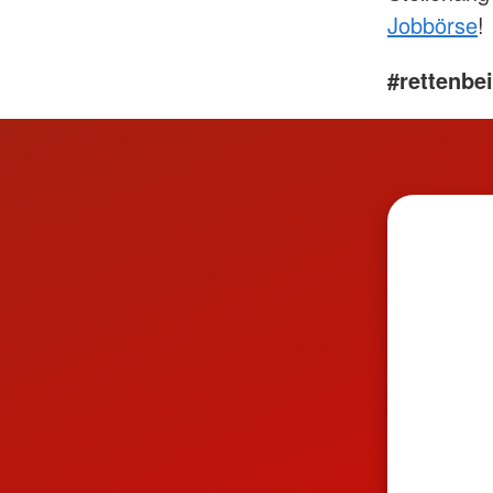
Jobbörse
!
#rettenbe