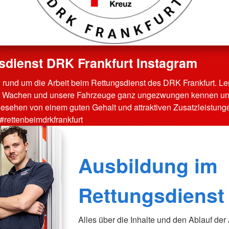
sdienst DRK Frankfurt Instagram
 rund um die Arbeit beim Rettungsdienst des DRK Frankfurt. Le
 Wachen und unsere Fahrzeuge ganz ungezwungen kennen und
esehen von einem guten Gehalt und attraktiven Zusatzleistunge
 #rettenbeimdrkfrankfurt
Ausbildung im
Rettungsdienst
Alles über die Inhalte und den Ablauf de