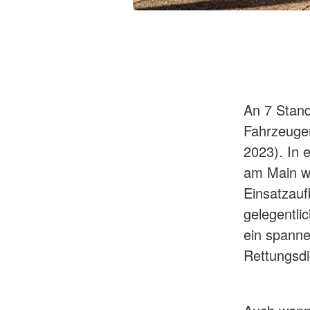
Foto: Sophie Schüler
An 7 Stand
Fahrzeuge
2023). In 
am Main wi
Einsatzauf
gelegentli
ein spanne
Rettungsdi