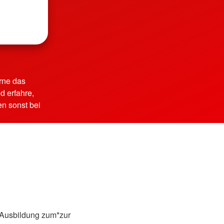
rne das
 erfahre,
n sonst bei
r Ausbildung zum*zur