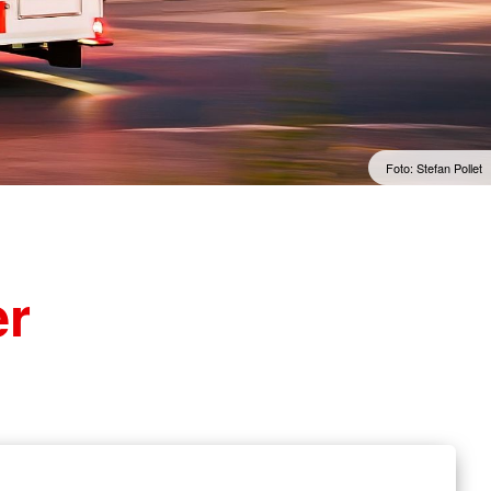
Offene Werkstatt
Rumänien
usbildungsstätte
Regelmäßige Angebote
te
Foto: Stefan Pollet
er