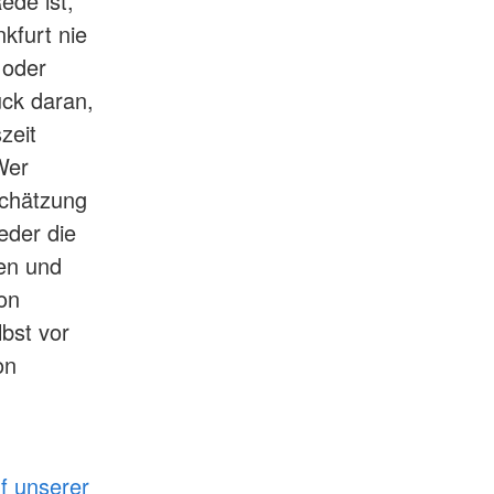
ede ist,
kfurt nie
 oder
uck daran,
zeit
Wer
schätzung
eder die
gen und
on
bst vor
on
f unserer