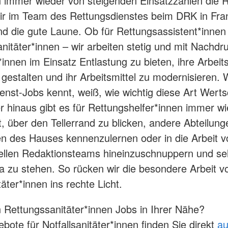
immer wieder von steigenden Einsatzzahlen die R
wir im Team des Rettungsdienstes beim DRK in Fran
d die gute Laune. Ob für Rettungsassistent*innen
nitäter*innen – wir arbeiten stetig und mit Nachdr
*innen im Einsatz Entlastung zu bieten, ihre Arbeits
 gestalten und ihr Arbeitsmittel zu modernisieren. 
enst-Jobs kennt, weiß, wie wichtig diese Art Wert
er hinaus gibt es für Rettungshelfer*innen immer wi
t, über den Tellerrand zu blicken, andere Abteilun
en des Hauses kennenzulernen oder in die Arbeit v
ellen Redaktionsteams hineinzuschnuppern und sel
 zu stehen. So rücken wir die besondere Arbeit v
täter*innen ins rechte Licht.
 Rettungssanitäter*innen Jobs in Ihrer Nähe?
bote für Notfallsanitäter*innen finden Sie direkt
au