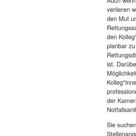
Auch wenn 
verlieren 
den Mut un
Rettungssa
den Kolleg
planbar zu
Rettungsdi
ist. Darüb
Möglichkei
Kolleg*inn
profession
der Kamera
Notfallsani
Sie suchen
Stellenange