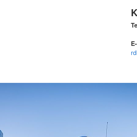
K
Te
E-
rd