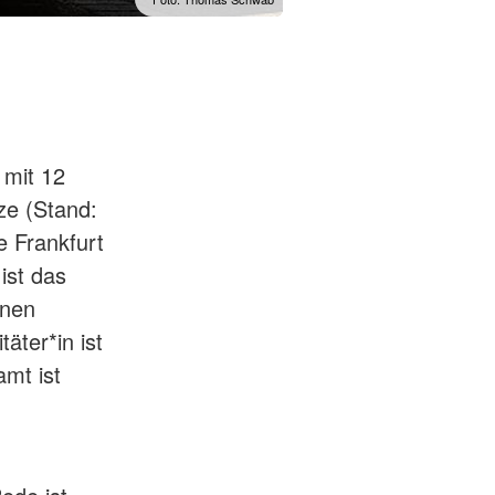
Di
 mit 12
ze (Stand:
e Frankfurt
ist das
inen
äter*in ist
amt ist