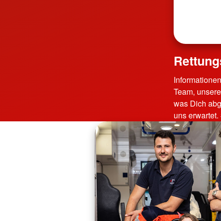
Rettung
Informationen
Team, unsere
was Dich abg
uns erwartet.