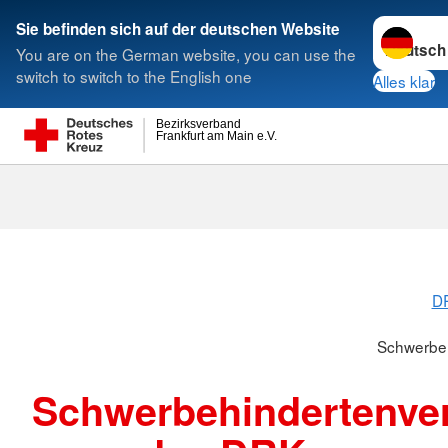
Sprache w
Sie befinden sich auf der deutschen Website
You are on the German website, you can use the
Suche
switch to switch to the English one
Alles klar
Bezirksverband
Frankfurt am Main e.V.
Schwerbehind
DR
Schwerbeh
Schwerbehindertenver