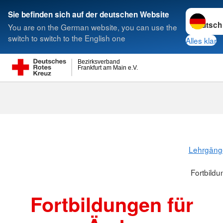
Sprache w
Sie befinden sich auf der deutschen Website
You are on the German website, you can use the
Suche
switch to switch to the English one
Alles klar
Bezirksverband
Frankfurt am Main e.V.
Fortbildungen
Lehrgänge
Fortbildu
Fortbildungen für