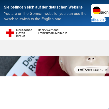
Sprache w
Sie befinden sich auf der deutschen Website
You are on the German website, you can use the
Suche
switch to switch to the English one
Alles klar
Bezirksverband
Frankfurt am Main e.V.
FAQ Fragen u
Foto: Andre Zelck / DRK