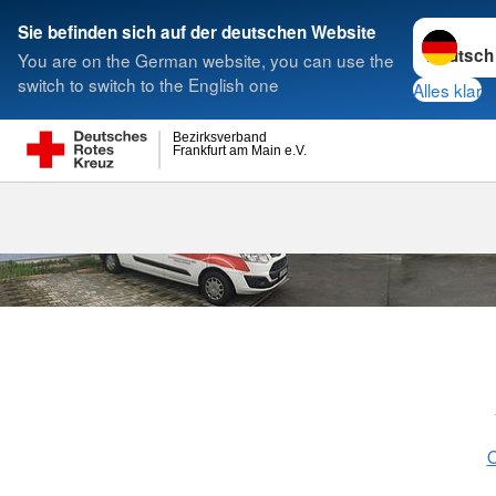
Sprache w
Sie befinden sich auf der deutschen Website
You are on the German website, you can use the
Suche
switch to switch to the English one
Alles klar
Bezirksverband
Frankfurt am Main e.V.
Nordwest
O