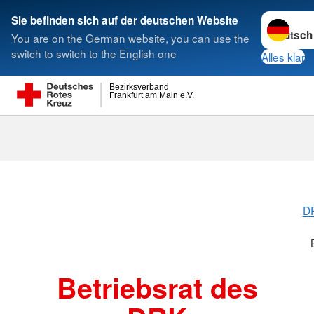
Sprache w
Sie befinden sich auf der deutschen Website
You are on the German website, you can use the
Suche
switch to switch to the English one
Alles klar
Bezirksverband
Frankfurt am Main e.V.
Betriebsrat
DR
Betriebsrat des