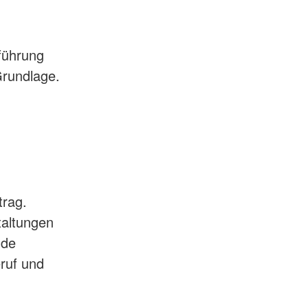
hführung
 Grundlage.
trag.
taltungen
nde
eruf und