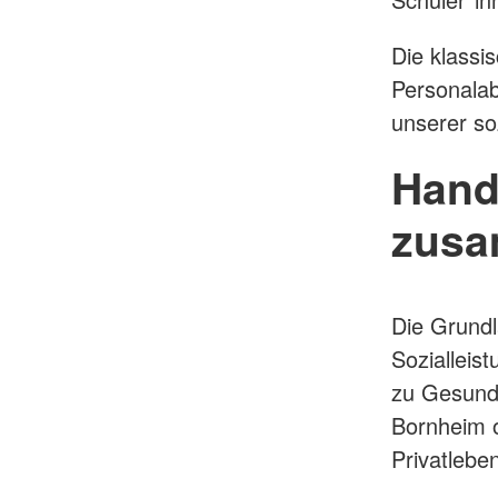
Die klassi
Personalab
unserer so
Hand
zus
Die Grundl
Sozialleis
zu Gesund
Bornheim o
Privatleben