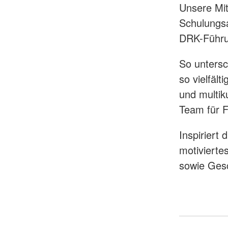
Unsere Mit
Schulungsa
DRK-Führu
So untersc
so vielfält
und multik
Team für F
Inspiriert 
motivierte
sowie Ges