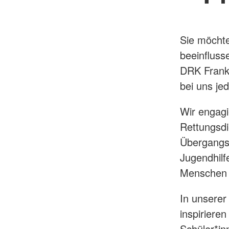
Sie möchte
beeinfluss
DRK Frankf
bei uns je
Wir engagi
Rettungsdi
Übergangs
Jugendhilf
Menschen
In unserer
inspiriere
Schüler*in