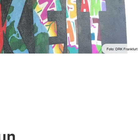
Offene Werkstatt
usbildungsstätte
Rumänien
Regelmäßige Angebote
te
Foto: DRK Frankfurt
tun