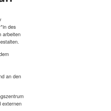
v
r*in des
n arbeiten
estalten.
 dem
nd an den
ungszentrum
d externen