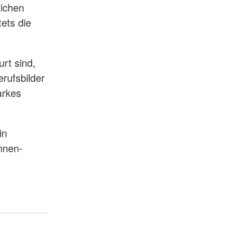
lichen
ets die
urt sind,
erufsbilder
arkes
in
nnen-