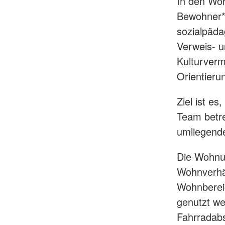
In den Woh
Bewohner*i
sozialpäda
Verweis- u
Kulturverm
Orientierun
Ziel ist e
Team betre
umliegend
Die Wohnu
Wohnverhäl
Wohnbereic
genutzt we
Fahrradabs