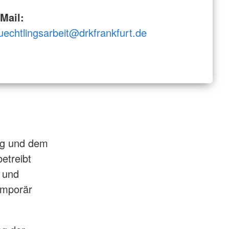
Offene Werkstatt
usbildungsstätte
Rumänien
Mail:
Regelmäßige Angebote
uechtlingsarbeit@drkfrankfurt.de
te
e
ing und dem
etreibt
 und
temporär