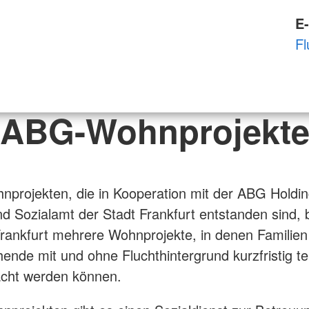
Basisqualifizierung für
Alltagshelfer*innen
Beratung
Zentrale A
E-
chsdienst
ZAS
Beratungshotline für pflegende
Kurse DRK allgemein
Fl
ideratelier
Angehörige
Zur Websi
Humanitäres Völkerrecht
Sozialberatung
Rotkreuz-Einführungsseminar
Migrationsberatung
Suchdienst
Kurberatung
ABG-Wohnprojekt
Demenzberatung
Informationsveranstaltungen
nprojekten, die in Kooperation mit der ABG Hold
d Sozialamt der Stadt Frankfurt entstanden sind, b
ankfurt mehrere Wohnprojekte, in denen Familien
ehende mit und ohne Fluchthintergrund kurzfristig 
acht werden können.