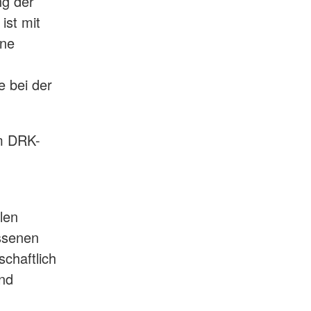
ng der
ist mit
ine
e bei der
om DRK-
len
ssenen
chaftlich
und