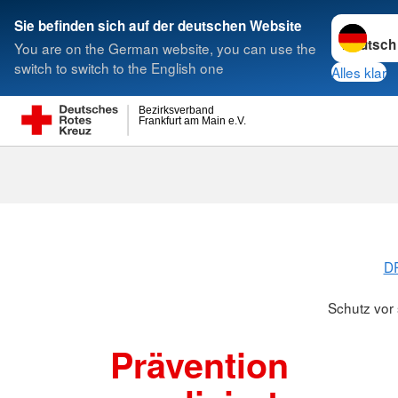
Sprache w
Sie befinden sich auf der deutschen Website
You are on the German website, you can use the
Suche
switch to switch to the English one
Alles klar
Bezirksverband
Frankfurt am Main e.V.
Schutz vor se
DR
Schutz vor 
Prävention