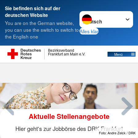
Sie befinden sich auf der
Sprache wechseln zu
deutschen Website
Suche
You are on the German website,
you can use the switch to switch to
Alles klar
the English one
Bezirksverband
Menü
Frankfurt am Main e.V.
nangebote
DRK-Hausn
des DRK Frankfurt
Hibbdebach und Dribbdebac
Foto: Andre Zelck / DRK
erfahren