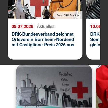
Foto: DRK Frankfurt
09.07.2026
· Aktuelles
10.06.2
DRK-Bundesverband zeichnet
DRK Klei
Ortsverein Bornheim-Nordend
Sommerk
mit Castiglione-Preis 2026 aus
gleichze