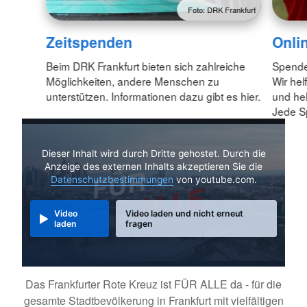
Foto: DRK Frankfurt
Zeitspenden
Onli
Beim DRK Frankfurt bieten sich zahlreiche
Spenden
Möglichkeiten, andere Menschen zu
Wir he
unterstützen. Informationen dazu gibt es hier.
und hel
Jede Sp
Dieser Inhalt wird durch Dritte gehostet. Durch die
Anzeige des externen Inhalts akzeptieren Sie die
Datenschutzbestimmungen
von youtube.com.
Video
Video laden und nicht erneut
laden
fragen
Das Frankfurter Rote Kreuz ist FÜR ALLE da - für die
gesamte Stadtbevölkerung in Frankfurt mit vielfältigen