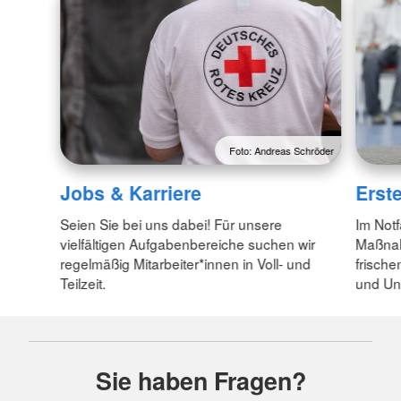
Foto: Andreas Schröder
Jobs & Karriere
Erst
Seien Sie bei uns dabei! Für unsere
Im Notf
vielfältigen Aufgabenbereiche suchen wir
Maßnah
regelmäßig Mitarbeiter*innen in Voll- und
frische
Teilzeit.
und Unf
Sie haben Fragen?