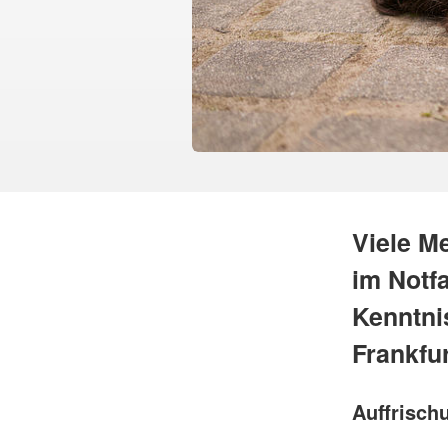
Viele M
im Notfa
Kenntni
Frankfur
Auffrisch