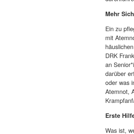
Mehr Sich
Ein zu pfl
mit Atemno
häuslichen 
DRK Frankf
an Senior*
darüber er
oder was i
Atemnot, A
Krampfanfa
Erste Hil
Was ist, w