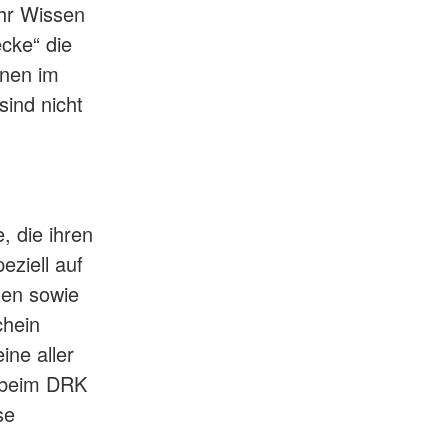
ihr Wissen
ecke“ die
nnen im
sind nicht
, die ihren
ziell auf
ten sowie
chein
ine aller
n beim DRK
se