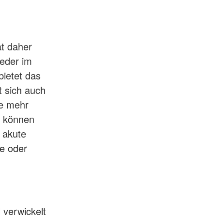
at daher
ieder im
bietet das
t sich auch
ne mehr
n können
 akute
ze oder
 verwickelt