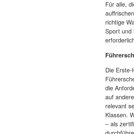
Für alle, 
auffrische
richtige W
Sport und 
erforderlic
Führersch
Die Erste-H
Führersche
die Anford
auf andere
relevant s
Klassen. W
– als zerti
durchführe