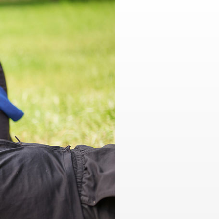
Offene Werkstatt
usbildungsstätte
Rumänien
Regelmäßige Angebote
te