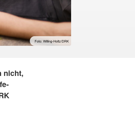
Foto: Willing-Holtz/DRK
 nicht,
fe-
DRK