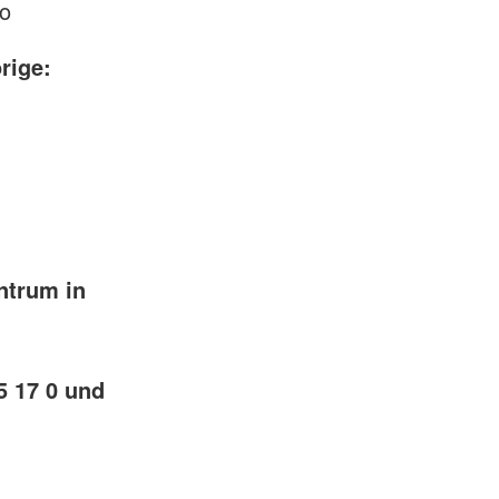
ro
örige:
ntrum in
75 17 0 und